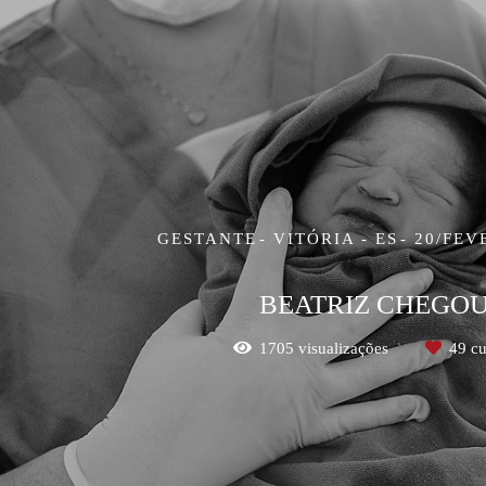
GESTANTE
VITÓRIA - ES
20/FEV
BEATRIZ CHEGOU
1705
visualizações
49
cu