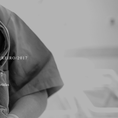
EREIRO/2017
!
rtidas