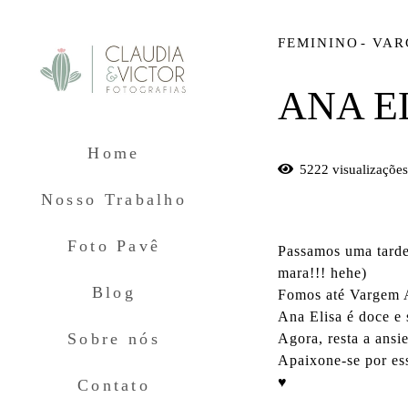
FEMININO
VAR
ANA E
Home
5222
visualizaçõe
Nosso Trabalho
Foto Pavê
Passamos uma tarde 
mara!!! hehe)
Blog
Fomos até Vargem Al
Ana Elisa é doce e 
Sobre nós
Agora, resta a ansi
Apaixone-se por es
♥
Contato