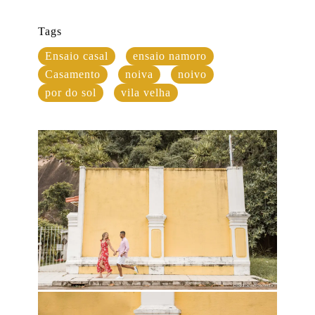
Tags
Ensaio casal
ensaio namoro
Casamento
noiva
noivo
por do sol
vila velha