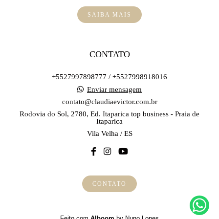
SAIBA MAIS
CONTATO
+5527997898777 / +5527998918016
Enviar mensagem
contato@claudiaevictor.com.br
Rodovia do Sol, 2780, Ed. Itaparica top business - Praia de
Itaparica
Vila Velha / ES
CONTATO
Feito com
Alboom
by Nuno Lopes