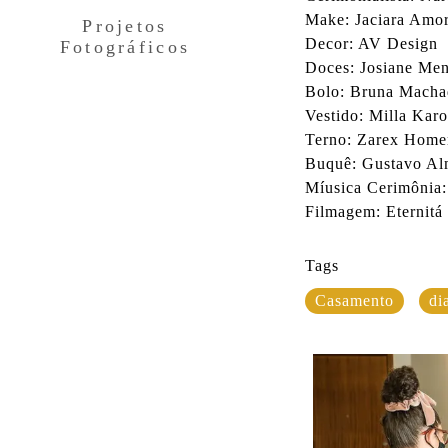
Make: Jaciara Amo
Projetos
Decor: AV Design
Fotográficos
Doces: Josiane Me
Bolo: Bruna Machad
Vestido: Milla Karo
Terno: Zarex Hom
Buquê: Gustavo Al
Míusica Cerimônia
Filmagem: Eternitá
Tags
Casamento
di