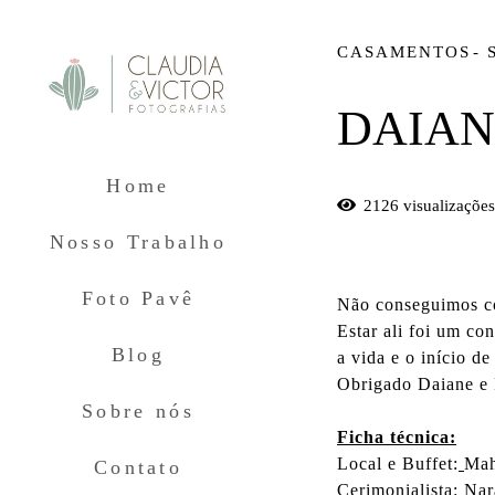
CASAMENTOS
DAIAN
Home
2126
visualizaçõe
Nosso Trabalho
Foto Pavê
Não conseguimos co
Estar ali foi um co
Blog
a vida e o início d
Obrigado Daiane e 
Sobre nós
Ficha técnica:
Local e Buffet:
Mah
Contato
Cerimonialista: Na