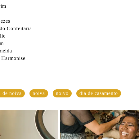
rim
nezes
o Confeitaria
lie
em
meida
: Harmonise
a de noiva
noiva
noivo
dia de casamento